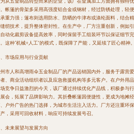
作为从五金制品转型而来的企业，该厂在金属加工方面拥有独特
势。帐篷的骨架多采用高强度铝合金或钢材，经过防锈处理，轻
且承重力强；篷布则选用防水、防晒的牛津布或涤纶面料，结合
密缝纫技术，提升整体密封性。在生产中，厂方注重创新，例如
入自动化裁剪设备提高效率，同时保留手工组装环节以保证细节
美。这种“机械+人工”的模式，既保障了产能，又延续了匠心精神
三、市场应用与行业贡献
广州市人和高增雨伞五金制品厂的产品远销国内外，服务于露营
好者、商业活动组织者以及应急救援机构等多元客户。在户外用
市场竞争日益激烈的今天，该厂通过持续优化产品线，积极参与
业展会，拓展了品牌影响力。其折叠帐篷因便捷性，更成为地摊
济、户外广告的热门选择，为城市生活注入活力。厂方还注重环
生产，采用可回收材料，响应可持续发展号召。
四、未来展望与发展方向