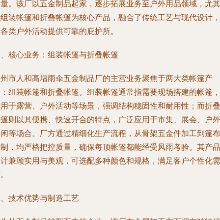
力量。该厂以五金制品起家，逐步拓展业务至户外用品领域，尤
以组装帐篷和折叠帐篷为核心产品，融合了传统工艺与现代设计
为各类户外活动提供可靠的庇护所。
一、核心业务：组装帐篷与折叠帐篷
广州市人和高增雨伞五金制品厂的主营业务聚焦于两大类帐篷产
品：组装帐篷和折叠帐篷。组装帐篷通常指需要现场搭建的帐篷
适用于露营、户外活动等场景，强调结构稳固性和耐用性；而折
帐篷则以其便携、快速开合的特点，广泛应用于市集、展会、户
休闲等场合。厂方通过精细化生产流程，从骨架五金件加工到篷
缝制，均严格把控质量，确保每顶帐篷都能经受风雨考验。其产
设计兼顾实用与美观，可选配多种颜色和规格，满足客户个性化
求。
二、技术优势与制造工艺