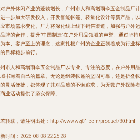
面对户外休闲产业的蓬勃增长，广州市人和高增雨伞五金制品厂
划进一步加大研发投入，开发智能帐篷、轻量化设计等新产品，
适应市场需求变化。厂方将深化线上线下销售渠道，加强与户外
动品牌的合作，提升“中国制造”在户外用品领域的声誉。通过坚持
量为本、客户至上的理念，这家扎根广州的企业正朝着成为行业
杆的目标稳步前行。
广州市人和高增雨伞五金制品厂以专业、专注的态度，在户外用
领域书写着自己的篇章。无论是组装帐篷的坚固可靠，还是折叠
篷的灵活便捷，都体现了其对品质的不懈追求，为无数户外探险
与商业活动提供了坚实保障。
若转载，请注明出处：http://www.wzj01.com/product/80.html
新时间：2026-08-08 22:25:28